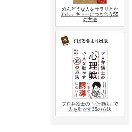
めんどうな人をサラリとか
わしテキトーにつき合う55
の方法
すばる舎より出版
プロ弁護士の「心理戦」で
人を動かす35の方法