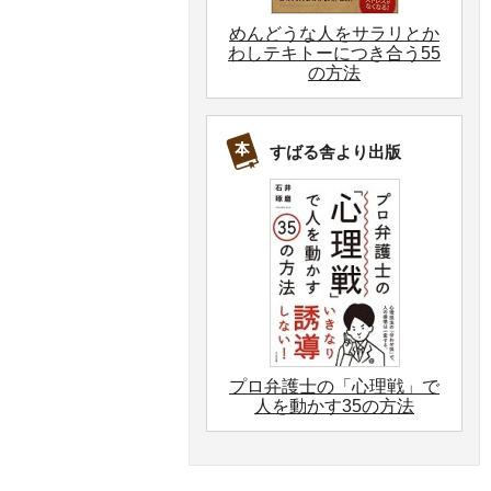
めんどうな人をサラリとか
わしテキトーにつき合う55
の方法
すばる舎より出版
プロ弁護士の「心理戦」で
人を動かす35の方法