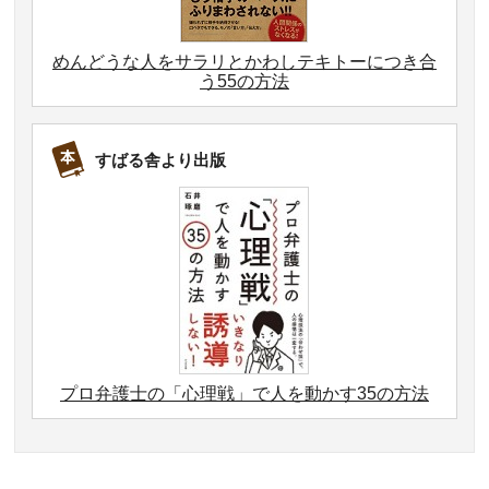
めんどうな人をサラリとかわしテキトーにつき合
う55の方法
すばる舎より出版
プロ弁護士の「心理戦」で人を動かす35の方法