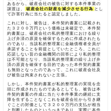
あるから、破産会社の被告に対する本件事業の
譲渡は、
破産会社の財産を減少させる行為
とし
て詐害行為に当たると認定しました。
これに対し、被告は、本件契約書案に記載され
た３２００万円という価格は未確定で、本件契
約書案は、破産会社の私的整理案における繰り
上げ弁済の原資を確保するために作成されたも
のであり、当該私的整理案に金融債権者全員が
承諾することを前提としていたところ、これに
応諾しない旨の金融機関の回答により私的整理
は不可能となり、当該私的整理案の繰り上げ弁
済の原資を確保する目的であった本件契約書案
も無効となったのであって、これに破産会社及
び被告は拘束されないと主張。
しかし、本件契約書案が私的整理案の実現を念
頭に作成されたものであるとしても、被告は本
件契約書案の作成に当たり本件事業の継続に支
障を生ずることなくこれを破産会社から引き継
ぐことの対価として３２００万円の支払が相当
と判断したものというべきであり、実際に本件