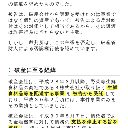
の償還を求めたものでした。
被告は、破産会社から譲渡を受けたのは事業で
はなく個別の資産であって、被告による反対給
付はその対価として相当であるから、その譲渡
は詐害行為に当たらないと主張。
しかし、裁判所は、この主張を否定し、破産管
財人による否認権行使を認めています。
破産に至る経緯
破産会社は、平成２８年３月以降、野菜等生鮮
食料品の商社であるＢ株式会社が取り扱う
生鮮
食料品等を配送する事業
を
被告から受託
して
おり、平成３０年２月頃には、本件事業のみを
その業務としていました。
破産会社は、平成３０年８月７日、債権者であ
る金融機関に対して債務の
支払を停止する旨を
連絡
し、遅くとも同日に支払を停止。