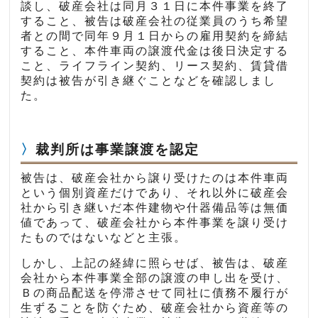
談し、破産会社は同月３１日に本件事業を終了
すること、被告は破産会社の従業員のうち希望
者との間で同年９月１日からの雇用契約を締結
すること、本件車両の譲渡代金は後日決定する
こと、ライフライン契約、リース契約、賃貸借
契約は被告が引き継ぐことなどを確認しまし
た。
裁判所は事業譲渡を認定
被告は、破産会社から譲り受けたのは本件車両
という個別資産だけであり、それ以外に破産会
社から引き継いだ本件建物や什器備品等は無価
値であって、破産会社から本件事業を譲り受け
たものではないなどと主張。
しかし、上記の経緯に照らせば、被告は、破産
会社から本件事業全部の譲渡の申し出を受け、
Ｂの商品配送を停滞させて同社に債務不履行が
生ずることを防ぐため、破産会社から資産等の