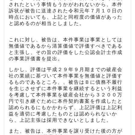
されたという事情もうかがわれないから、本件
訴状が被告に送達された令和元年７月１０日の
時点においても、上記と同程度の価値があった
と認めるのが相当としました。
これに対し、被告は、本件事業は事業としては
無価値であるから清算価値で評価すべきである
と主張し、その旨の評価をした公認会計士作成
の事業評価書を提出。
しかし、評価は平成２９年９月期までの破産会
社の業績に基づいて本件事業を無価値と評価す
るものであるところ、、被告はＢに債務不履行
を生じさせずに本件事業を継続するという利益
を考慮して本件事業を破産会社から３２００万
円で引き継ぐために本件契約書案を作成したと
認められるにもかかわらず、上記評価は上記利
益を適切に考慮したものとは認められないか
ら、上記主張は採用できないとしました。
また、被告は、本件事業を譲り受けた後の方が