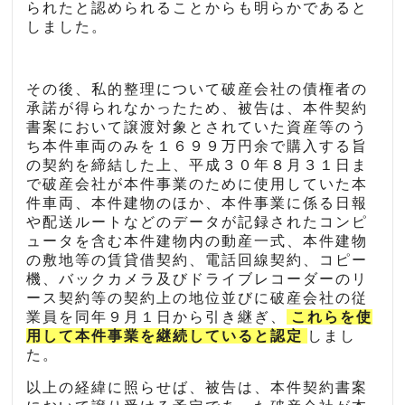
られたと認められることからも明らかであると
しました。
その後、私的整理について破産会社の債権者の
承諾が得られなかったため、被告は、本件契約
書案において譲渡対象とされていた資産等のう
ち本件車両のみを１６９９万円余で購入する旨
の契約を締結した上、平成３０年８月３１日ま
で破産会社が本件事業のために使用していた本
件車両、本件建物のほか、本件事業に係る日報
や配送ルートなどのデータが記録されたコンピ
ュータを含む本件建物内の動産一式、本件建物
の敷地等の賃貸借契約、電話回線契約、コピー
機、バックカメラ及びドライブレコーダーのリ
ース契約等の契約上の地位並びに破産会社の従
業員を同年９月１日から引き継ぎ、
これらを使
用して本件事業を継続していると認定
しまし
た。
以上の経緯に照らせば、被告は、本件契約書案