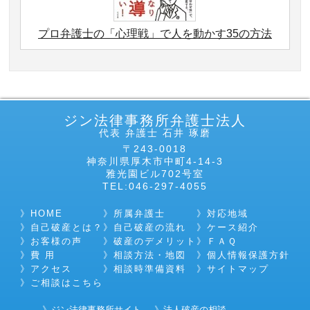
プロ弁護士の「心理戦」で人を動かす35の方法
ジン法律事務所弁護士法人
代表 弁護士 石井 琢磨
〒243-0018
神奈川県厚木市中町4-14-3
雅光園ビル702号室
TEL:046-297-4055
HOME
所属弁護士
対応地域
自己破産とは？
自己破産の流れ
ケース紹介
お客様の声
破産のデメリット
ＦＡＱ
費 用
相談方法・地図
個人情報保護方針
アクセス
相談時準備資料
サイトマップ
ご相談はこちら
ジン法律事務所サイト
法人破産の相談