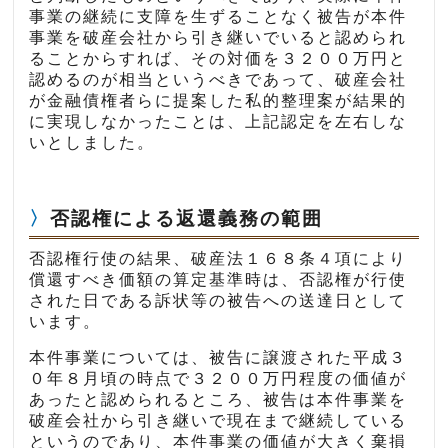
事業の継続に支障を生ずることなく被告が本件
事業を破産会社から引き継いでいると認められ
ることからすれば、その対価を３２００万円と
認めるのが相当というべきであって、破産会社
が金融債権者らに提案した私的整理案が結果的
に実現しなかったことは、上記認定を左右しな
いとしました。
否認権による返還義務の範囲
否認権行使の結果、破産法１６８条４項により
償還すべき価額の算定基準時は、否認権が行使
された日である訴状等の被告への送達日として
います。
本件事業については、被告に譲渡された平成３
０年８月頃の時点で３２００万円程度の価値が
あったと認められるところ、被告は本件事業を
破産会社から引き継いで現在まで継続している
というのであり、本件事業の価値が大きく棄損