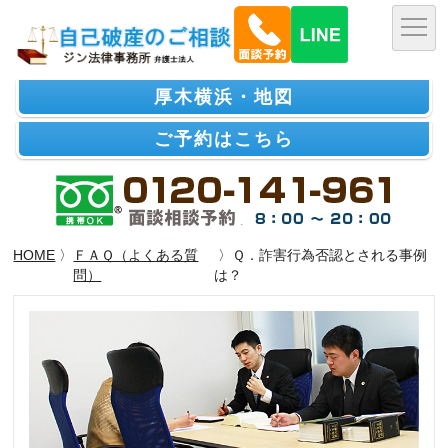
厚木横浜・地図
ご予約はこちら
HOME
〉
ＦＡＱ（よくある質
〉Ｑ．詐害行為否認とされる事例
問）
は？