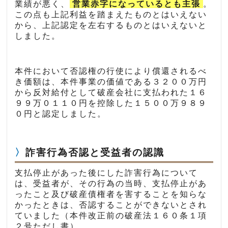
業績が悪く、
営業赤字になっているとも主張
。
この点も上記利益を踏まえたものとはいえない
から、上記認定を左右するものとはいえないと
しました。
本件において否認権の行使により償還されるべ
き価額は、本件事業の価値である３２００万円
から反対給付として破産会社に支払われた１６
９９万０１１０円を控除した１５００万９８９
０円と認定しました。
詐害行為否認と受益者の認識
支払停止があった後にした詐害行為について
は、受益者が、その行為の当時、支払停止があ
ったこと及び破産債権者を害することを知らな
かったときは、否認することができないとされ
ていました（本件改正前の破産法１６０条１項
２号ただし書）。