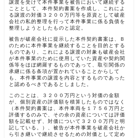
譲渡を受けて本件事業を被告において継続する
こととして、本件契約書案を作成し、これによ
る譲渡の対価３２００万円等を原資として破産
会社の私的整理を行って本件事業に係る負債を
整理しようとしたものと認定。
被告が破産会社に提示した本件契約書案は、Ｂ
のために本件事業を継続することを目的とする
ものであり、これによる譲渡の対象も破産会社
が本件事業のために使用していた資産や契約関
係等をほぼ網羅するものであって、取引関係の
承継に係る条項が置かれていることからして
も、本件事業の譲渡を内容とするものであった
と認めるべきであるとしました。
このことは、３２００万円という対価の金額
が、個別資産の評価額を積算したものではなく
（本件契約書案は、本件車両を１７５６万円と
評価するのみで、その余の資産については評価
額を記載せず、対価について３２００万円と明
記している。）、被告が本件事業を破産会社か
ら引き継いで継続させるための対価として定め