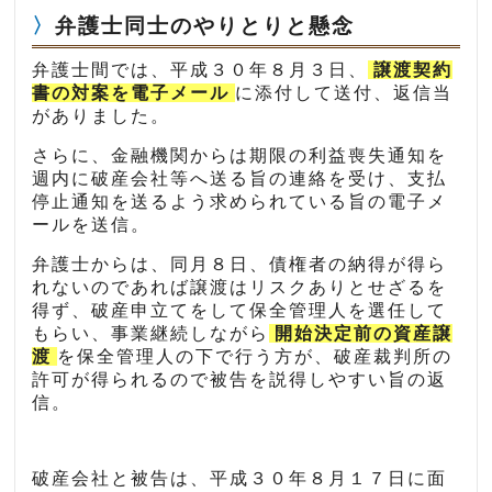
弁護士同士のやりとりと懸念
弁護士間では、平成３０年８月３日、
譲渡契約
書の対案を電子メール
に添付して送付、返信当
がありました。
さらに、金融機関からは期限の利益喪失通知を
週内に破産会社等へ送る旨の連絡を受け、支払
停止通知を送るよう求められている旨の電子メ
ールを送信。
弁護士からは、同月８日、債権者の納得が得ら
れないのであれば譲渡はリスクありとせざるを
得ず、破産申立てをして保全管理人を選任して
もらい、事業継続しながら
開始決定前の資産譲
渡
を保全管理人の下で行う方が、破産裁判所の
許可が得られるので被告を説得しやすい旨の返
信。
破産会社と被告は、平成３０年８月１７日に面