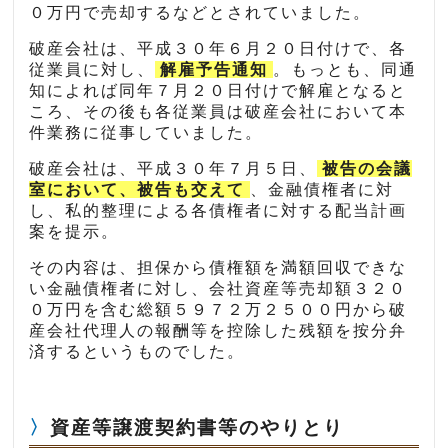
０万円で売却するなどとされていました。
破産会社は、平成３０年６月２０日付けで、各
従業員に対し、
解雇予告通知
。もっとも、同通
知によれば同年７月２０日付けで解雇となると
ころ、その後も各従業員は破産会社において本
件業務に従事していました。
破産会社は、平成３０年７月５日、
被告の会議
室において、被告も交えて
、金融債権者に対
し、私的整理による各債権者に対する配当計画
案を提示。
その内容は、担保から債権額を満額回収できな
い金融債権者に対し、会社資産等売却額３２０
０万円を含む総額５９７２万２５００円から破
産会社代理人の報酬等を控除した残額を按分弁
済するというものでした。
資産等譲渡契約書等のやりとり