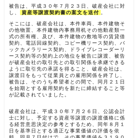
被告は、平成３０年７月２３日、破産会社に対
し、
資産等譲渡契約書の案文を送付
。
そこには、破産会社は、本件車両、本件建物そ
の他物置、本件建物内事務用机その他動産類一
式の所有権、及び、本件建物の敷地等の賃貸借
契約、電話回線契約、コピー機リース契約、バ
ックカメラリース契約、ドライブレコーダーリ
ース契約等の契約上の地位を被告に譲渡、被告
が破産会社の取引先との取引関係を承継できる
ように取引先の承諾を得ること、破産会社は、
譲渡日をもって従業員との雇用関係を終了し、
被告は、そのうち希望者との間で、同月２１日
を始期とする雇用契約を新たに締結すること等
が記載されていました。
破産会社は、平成３０年７月２６日、公認会計
士に対し、予定する資産等譲渡の譲渡価格に係
る経営意思決定の参考とするため、同年８月１
日を基準日とする適正な事業価値の評価を依
頼。同月７日付けで、その事業価値を３１９０