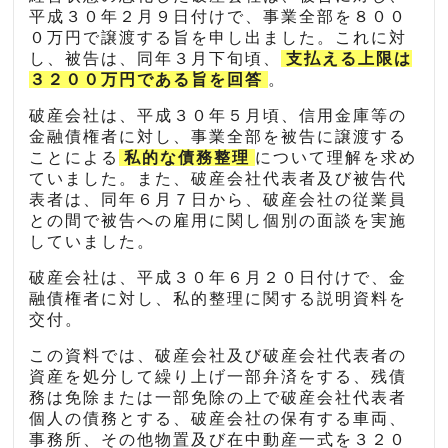
平成３０年２月９日付けで、事業全部を８００
０万円で譲渡する旨を申し出ました。これに対
し、被告は、同年３月下旬頃、
支払える上限は
３２００万円である旨を回答
。
破産会社は、平成３０年５月頃、信用金庫等の
金融債権者に対し、事業全部を被告に譲渡する
ことによる
私的な債務整理
について理解を求め
ていました。また、破産会社代表者及び被告代
表者は、同年６月７日から、破産会社の従業員
との間で被告への雇用に関し個別の面談を実施
していました。
破産会社は、平成３０年６月２０日付けで、金
融債権者に対し、私的整理に関する説明資料を
交付。
この資料では、破産会社及び破産会社代表者の
資産を処分して繰り上げ一部弁済をする、残債
務は免除または一部免除の上で破産会社代表者
個人の債務とする、破産会社の保有する車両、
事務所、その他物置及び在中動産一式を３２０