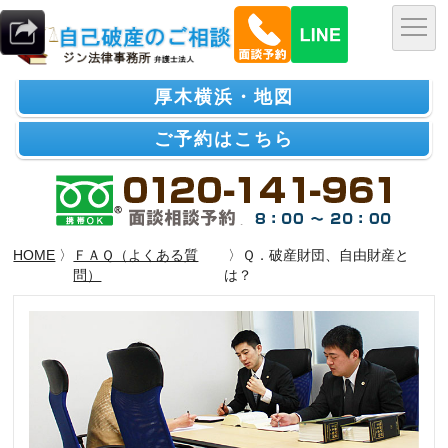
厚木横浜・地図
ご予約はこちら
HOME
〉
ＦＡＱ（よくある質
〉Ｑ．破産財団、自由財産と
問）
は？