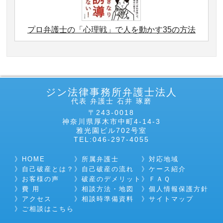
プロ弁護士の「心理戦」で人を動かす35の方法
ジン法律事務所弁護士法人
代表 弁護士 石井 琢磨
〒243-0018
神奈川県厚木市中町4-14-3
雅光園ビル702号室
TEL:046-297-4055
HOME
所属弁護士
対応地域
自己破産とは？
自己破産の流れ
ケース紹介
お客様の声
破産のデメリット
ＦＡＱ
費 用
相談方法・地図
個人情報保護方針
アクセス
相談時準備資料
サイトマップ
ご相談はこちら