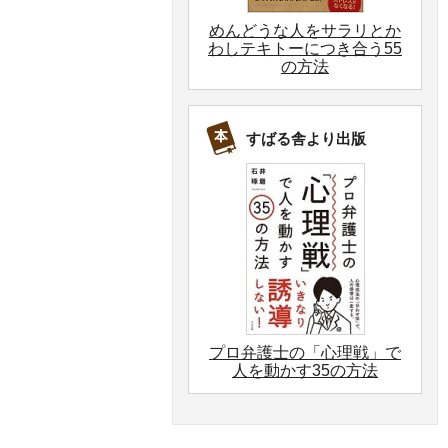
めんどうな人をサラリとか
わしテキトーにつき合う55
の方法
すばる舎より出版
プロ弁護士の「心理戦」で
人を動かす35の方法