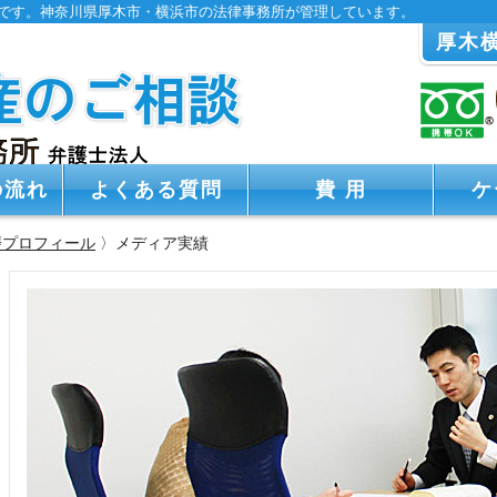
です。神奈川県厚木市・横浜市の法律事務所が管理しています。
厚木
の流れ
よくある質問
費 用
ケ
磨プロフィール
〉メディア実績