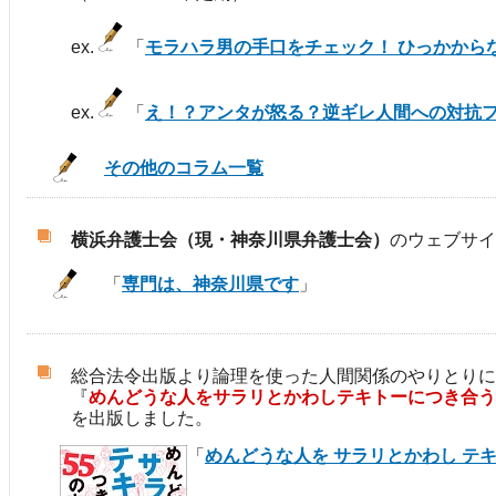
ex.
「
モラハラ男の手口をチェック！ ひっかから
ex.
「
え！？アンタが怒る？逆ギレ人間への対抗
その他のコラム一覧
横浜弁護士会（現・神奈川県弁護士会）
のウェブサイ
「
専門は、神奈川県です
」
総合法令出版より論理を使った人間関係のやりとりに
『
めんどうな人をサラリとかわしテキトーにつき合う
を出版しました。
「
めんどうな人を サラリとかわし テキ