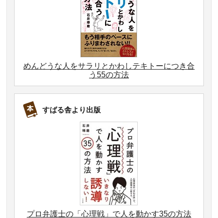
めんどうな人をサラリとかわしテキトーにつき合
う55の方法
すばる舎より出版
プロ弁護士の「心理戦」で人を動かす35の方法