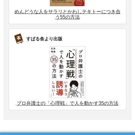
めんどうな人をサラリとかわしテキトーにつき合
う55の方法
すばる舎より出版
プロ弁護士の「心理戦」で人を動かす35の方法